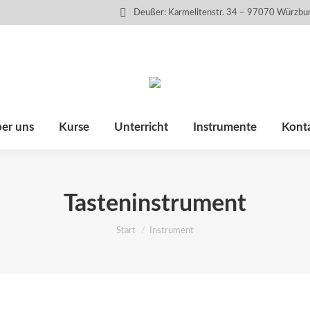
Deußer: Karmelitenstr. 34 – 97070 Würzbu
er uns
Kurse
Unterricht
Instrumente
Kont
Tasteninstrument
Sie befinden sich hier:
Start
Instrument