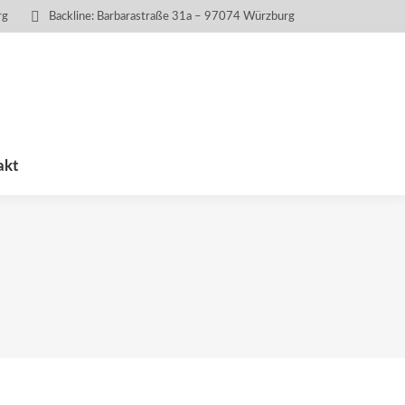
rg
Backline: Barbarastraße 31a – 97074 Würzburg
akt