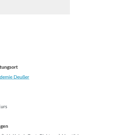
tungsort
demie Deußer
Kurs
ngen