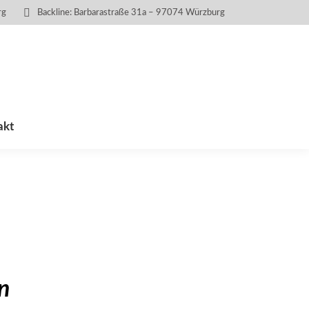
rg
Backline: Barbarastraße 31a – 97074 Würzburg
akt
n